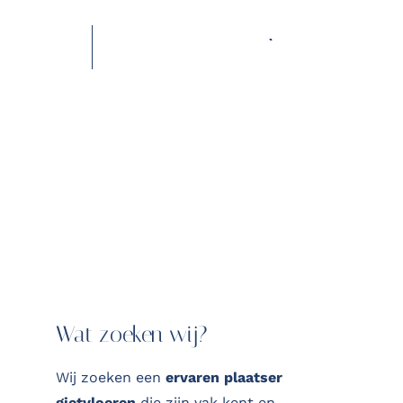
SOLLICITEER NU
Wat zoeken wij?
Wij zoeken een
ervaren plaatser
gietvloeren
die zijn vak kent en