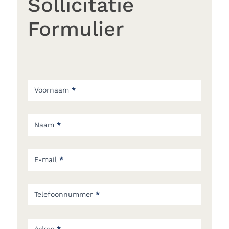
Sollicitatie
Formulier
Formulier
Voornaam
*
Naam
*
E-mail
*
Telefoonnummer
*
Adres
*