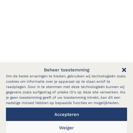
Werken bij ABBI – Flexibiliteit
Beheer toestemming
dichtbij huis!
Om de beste ervaringen te bieden, gebruiken wij technologieën zoals
cookies om informatie over je apparaat op te slaan en/of te
raadplegen. Door in te stemmen met deze technologieën kunnen wij
Hoewel ons magazijn zich in Niel bevindt, voert
gegevens zoals surfgedrag of unieke ID's op deze site verwerken. Als
je geen toestemming geeft of uw toestemming intrekt, kan dit een
ABBI Industrie projecten uit over
heel
nadelige invloed hebben op bepaalde functies en mogelijkheden.
Vlaanderen
en zelfs daarbuiten.
Woon je niet in
Accepteren
de buurt van Niel?
Geen probleem! Onze
arbeiders hoeven namelijk niet dagelijks naar
Weiger