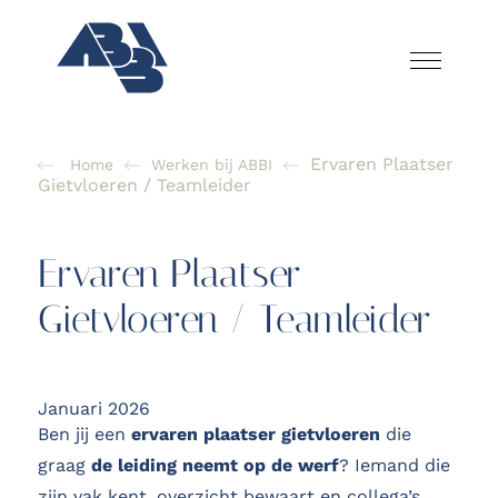
Ervaren Plaatser
Home
Werken bij ABBI
Gietvloeren / Teamleider
Ervaren Plaatser
Gietvloeren / Teamleider
Januari 2026
Ben jij een
ervaren plaatser gietvloeren
die
graag
de leiding neemt op de werf
? Iemand die
zijn vak kent, overzicht bewaart en collega’s