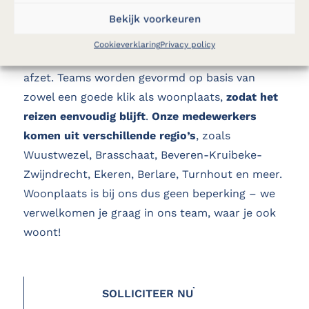
het magazijn te komen. Elke vaste ploeg van
Bekijk voorkeuren
twee collega’s krijgt
een eigen camionette,
waardoor jullie zelf afspraken maken over wie
Cookieverklaring
Privacy policy
de camionette bij zich thuis parkeert en wie wie
afzet. Teams worden gevormd op basis van
zowel een goede klik als woonplaats,
zodat het
reizen eenvoudig blijft
.
Onze medewerkers
komen uit verschillende regio’s
, zoals
Wuustwezel, Brasschaat, Beveren-Kruibeke-
Zwijndrecht, Ekeren, Berlare, Turnhout en meer.
Woonplaats is bij ons dus geen beperking – we
verwelkomen je graag in ons team, waar je ook
woont!
SOLLICITEER NU