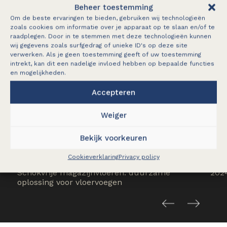
Beheer toestemming
Om de beste ervaringen te bieden, gebruiken wij technologieën
zoals cookies om informatie over je apparaat op te slaan en/of te
raadplegen. Door in te stemmen met deze technologieën kunnen
wij gegevens zoals surfgedrag of unieke ID's op deze site
verwerken. Als je geen toestemming geeft of uw toestemming
intrekt, kan dit een nadelige invloed hebben op bepaalde functies
en mogelijkheden.
Accepteren
Weiger
Bekijk voorkeuren
Cookieverklaring
Privacy policy
e
Schokvrije magazijnvloeren: duurzame
202
oplossing voor vloervoegen