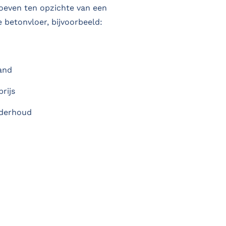
oeven ten opzichte van een
e betonvloer, bijvoorbeeld:
and
prijs
nderhoud