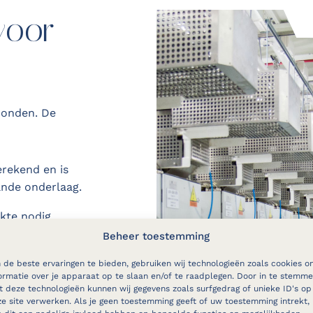
voor
ebonden. De
erekend en is
ande onderlaag.
kte nodig.
 één en acht
Beheer toestemming
de beste ervaringen te bieden, gebruiken wij technologieën zoals cookies o
ormatie over je apparaat op te slaan en/of te raadplegen. Door in te stemm
 speelt een
 deze technologieën kunnen wij gegevens zoals surfgedrag of unieke ID's op
eters, hoe
e site verwerken. Als je geen toestemming geeft of uw toestemming intrekt,