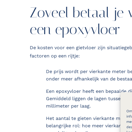
Zoveel betaal je 
een epoxyvloer
De kosten voor een gietvloer zijn situatieg
factoren op een rijtje:
De prijs wordt per vierkante meter b
onder meer afhankelijk van de besta
Een epoxyvloer heeft een bepaalde di
Gemiddeld liggen de lagen tussen de
millimeter per laag.
Om 
inf
Het aantal te gieten vierkante meters
met
belangrijke rol: hoe meer vierkante m
dez