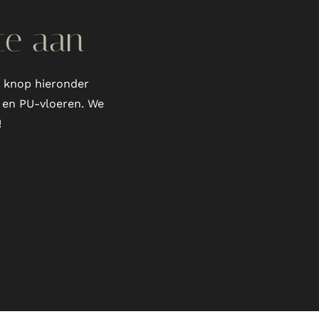
rte aan
e knop hieronder
n en PU-vloeren. We
!