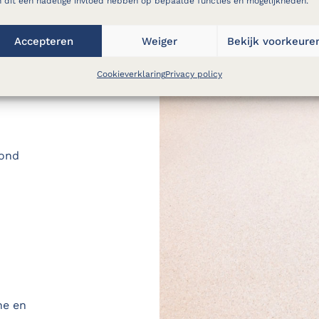
 dit een nadelige invloed hebben op bepaalde functies en mogelijkheden.
Accepteren
Weiger
Bekijk voorkeure
eerstand
Cookieverklaring
Privacy policy
ding
rond
he en