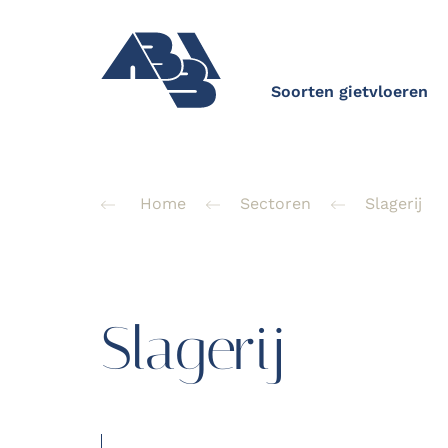
Soorten gietvloeren
Home
Sectoren
Slagerij
Slagerij