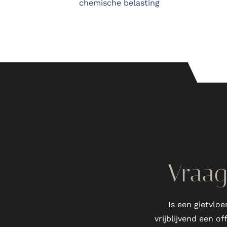
chemische belasting
Vraag 
Is een gietvloe
vrijblijvend een o