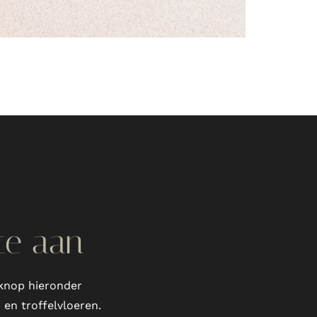
rte aan
e knop hieronder
 en troffelvloeren.