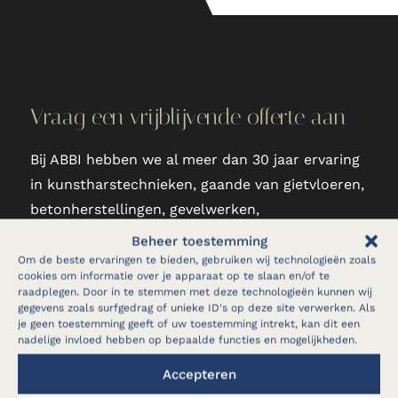
Vraag een vrijblijvende offerte aan
Bij ABBI hebben we al meer dan 30 jaar ervaring
in kunstharstechnieken, gaande van gietvloeren,
betonherstellingen, gevelwerken,
terrasrenovaties tot vochtbestrijding.
Beheer toestemming
Om de beste ervaringen te bieden, gebruiken wij technologieën zoals
cookies om informatie over je apparaat op te slaan en/of te
raadplegen. Door in te stemmen met deze technologieën kunnen wij
gegevens zoals surfgedrag of unieke ID's op deze site verwerken. Als
OFFERTE AANVRAGEN
je geen toestemming geeft of uw toestemming intrekt, kan dit een
nadelige invloed hebben op bepaalde functies en mogelijkheden.
Accepteren