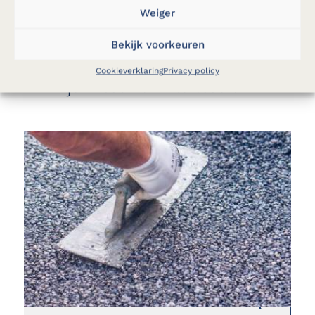
Weiger
Bekijk voorkeuren
Andere projecten die
Cookieverklaring
Privacy policy
je misschien interesseren