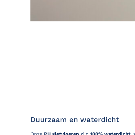
Duurzaam en waterdicht
Onze
PU gietvloeren
zijn
100% waterdicht
, 