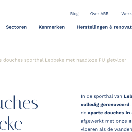
Blog
Over ABBI
Werk
Sectoren
Kenmerken
Herstellingen & renovat
e douches sporthal Lebbeke met naadloze PU gietvloer
uches
In de sporthal van
Le
volledig gerenoveerd
.
de
aparte douches in
eke
afgewerkt met onze
n
vloeren als de wanden