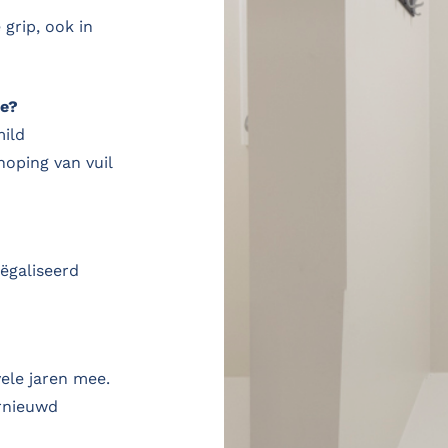
grip, ook in
he?
mild
oping van vuil
eëgaliseerd
ele jaren mee.
ernieuwd