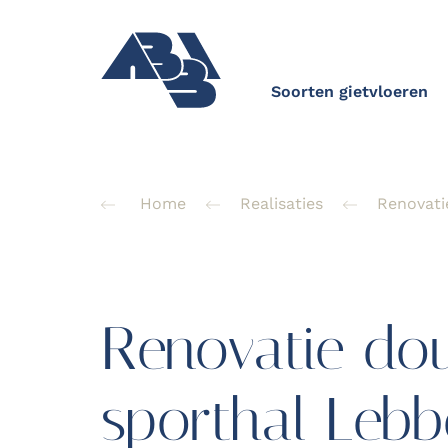
Soorten gietvloeren
Home
Realisaties
Renovati
Renovatie do
sporthal Lebb