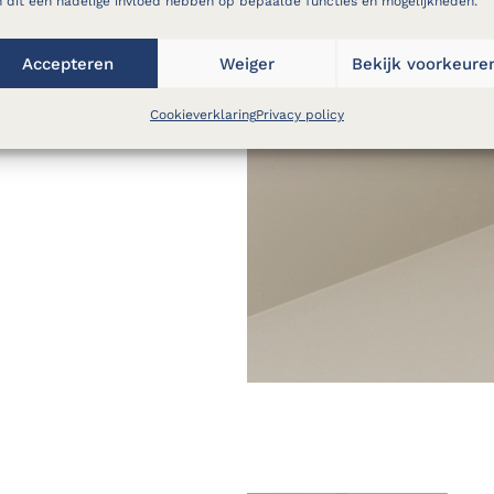
 dit een nadelige invloed hebben op bepaalde functies en mogelijkheden.
Accepteren
Weiger
Bekijk voorkeure
Cookieverklaring
Privacy policy