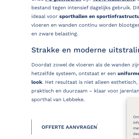
bestand tegen intensief dagelijks gebruik. D
ideaal voor
sporthallen en sportinfrastruct
vloeren en wanden continu worden blootges
en zware belasting.
Strakke en moderne uitstrali
Doordat zowel de vloeren als de wanden zij
hetzelfde systeem, ontstaat er een
uniform
look
. Het resultaat is niet alleen esthetisch
praktisch en duurzaam – klaar voor jarenlan
sporthal van Lebbeke.
Om 
inf
OFFERTE AANVRAGEN
met
dez