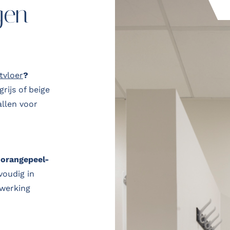
gen
tvloer
?
rijs of beige
allen voor
e
orangepeel-
oudig in
fwerking