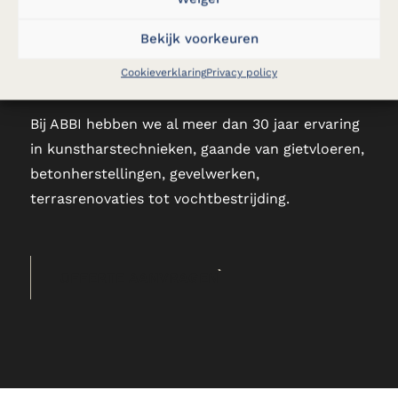
Bekijk voorkeuren
Cookieverklaring
Privacy policy
Vraag een vrijblijvende offerte aan
Bij ABBI hebben we al meer dan 30 jaar ervaring
in kunstharstechnieken, gaande van gietvloeren,
betonherstellingen, gevelwerken,
terrasrenovaties tot vochtbestrijding.
OFFERTE AANVRAGEN