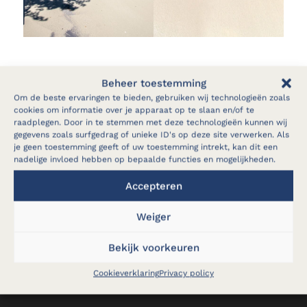
Beheer toestemming
Om de beste ervaringen te bieden, gebruiken wij technologieën zoals
cookies om informatie over je apparaat op te slaan en/of te
raadplegen. Door in te stemmen met deze technologieën kunnen wij
gegevens zoals surfgedrag of unieke ID's op deze site verwerken. Als
je geen toestemming geeft of uw toestemming intrekt, kan dit een
nadelige invloed hebben op bepaalde functies en mogelijkheden.
Accepteren
Vraag een vrijblijvende offerte aan
Weiger
Bij ABBI hebben we al meer dan 30 jaar ervaring
in kunstharstechnieken, gaande van gietvloeren,
Bekijk voorkeuren
betonherstellingen, gevelwerken,
Cookieverklaring
Privacy policy
terrasrenovaties tot vochtbestrijding.