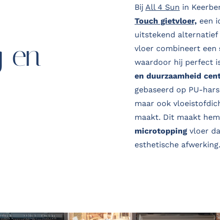
Bij
All 4 Sun
in Keerber
Touch gietvloer,
een i
uitstekend alternatie
g en
vloer combineert een
waardoor hij perfect 
en duurzaamheid cent
gebaseerd op PU-hars
maar ook vloeistofdich
maakt. Dit maakt he
microtopping
vloer da
esthetische afwerking