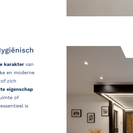
Hygiënisch
e karakter
van
akke en moderne
tof zich
hte eigenschap
ruimte of
 essentieel is