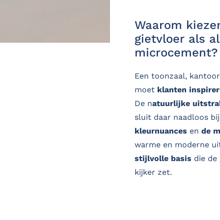
Waarom kiezen
gietvloer als a
microcement?
Een toonzaal, kantoor
moet
klanten inspire
De n
atuurlijke uitstra
sluit daar naadloos bi
kleurnuances
en
de m
warme en moderne uits
stijlvolle basis
die de 
kijker zet.