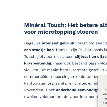
Minéral Touch: Het betere alt
voor microtopping vloeren
Dagelijks
intensief gebruik
vraagt om een
v
een stootje kan
. Dankzij zijn PU-harsbasis i
Touch gietvloer niet alleen
slijtvast en uitzo
krasbestendig
, maar ook bestand tegen vloe
vlekken. Dit maakt hem uitermate geschikt 
commerciële toepassingen zoals toonzalen,
kantoorruimtes, sanitaire ruimtes en inkomh
Bovendien is het
onderhoud eenvoudig
: sto
Om 
inf
dweilen volstaan om de vloer in topconditie
met
dez