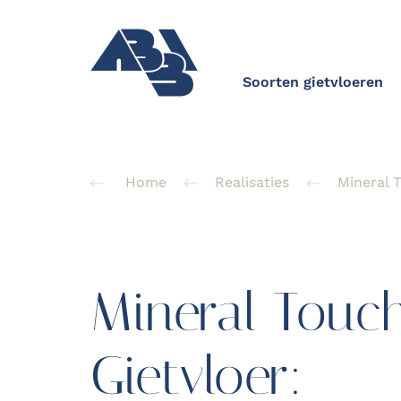
Soorten gietvloeren
Home
Realisaties
Mineral 
Mineral Touc
Gietvloer: