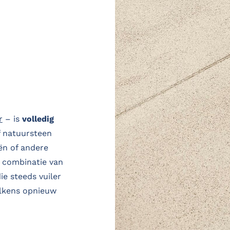
r
– is
volledig
of natuursteen
ën of andere
e combinatie van
ie steeds vuiler
telkens opnieuw