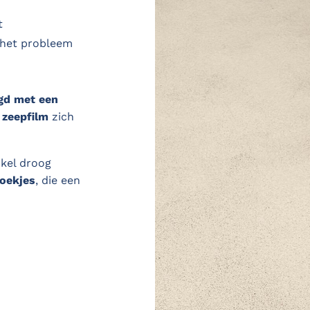
t
 het probleem
gd met een
n
zeepfilm
zich
kel droog
oekjes
, die een