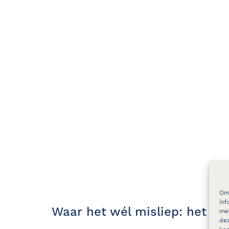
Om 
inf
Waar het wél misliep: het o
met
dez