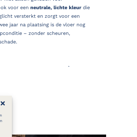
ook voor een
neutrale, lichte kleur
die
icht versterkt en zorgt voor een
wee jaar na plaatsing is de vloer nog
opconditie – zonder scheuren,
 schade.
E OVER EEN TROFFELVLOER
m
en