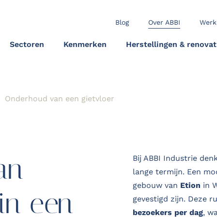
Blog
Over ABBI
Werk
Sectoren
Kenmerken
Herstellingen & renovat
Onderhoud van een gietvloer
an
Bij ABBI Industrie de
lange termijn. Een mo
gebouw van
Etion
in W
 in een
gevestigd zijn. Deze 
bezoekers per dag
, w