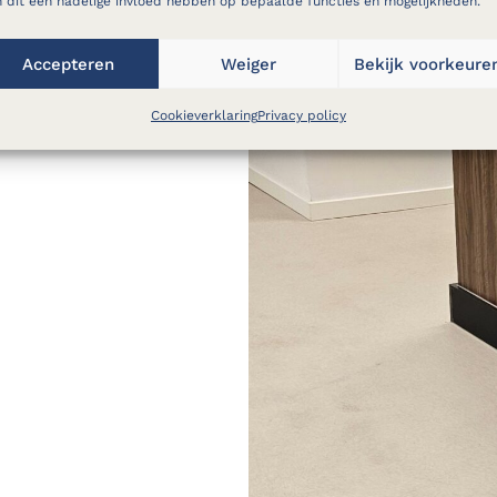
 dit een nadelige invloed hebben op bepaalde functies en mogelijkheden.
lant dat de
lden we vast dat
Accepteren
Weiger
Bekijk voorkeure
ur
nog had,
rgrijze waas
.
Cookieverklaring
Privacy policy